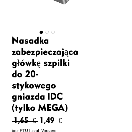
Nasadka
zabezpieczająca
główkę szpilki
do 20-
stykowego
gniazda IDC
(tylko MEGA)
Regularna
Cena
 1,65 € 
1,49 €
cena
Rabatowa
bez PTU
|
zzgl. Versand